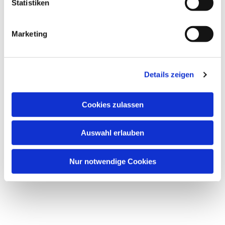
Ein Einstieg ist wie immer jederzeit möglich.
Statistiken
Ich freue mich auf Mittwoch, 15.4.,19:00 Uhr im
Gemeindezentrum.
Marketing
Ihr und Euer
Henning Porrmann
Details zeigen
Cookies zulassen
Auswahl erlauben
Nur notwendige Cookies