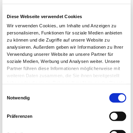
Diese Webseite verwendet Cookies
Wir verwenden Cookies, um Inhalte und Anzeigen zu
personalisieren, Funktionen für soziale Medien anbieten
zu können und die Zugriffe auf unsere Website zu
analysieren. Außerdem geben wir Informationen zu Ihrer
Verwendung unserer Website an unsere Partner für
Auch nach Ostern gehen die Abende zum Meditieren
soziale Medien, Werbung und Analysen weiter. Unsere
weiter.
Partner führen diese Informationen möglicherweise mit
weiteren Daten zusammen, die Sie ihnen bereitgestellt
Diesmal geht es darum, das Leben zu spüren und zur
haben oder die sie im Rahmen Ihrer Nutzung der Dienste
Ruhe zu kommen. Das wollen wir einüben und uns
gesammelt haben.
Einwilligungsauswahl
dabei begleiten lassen von den uralten Texten und
Notwendig
Weisheiten der christlichen und jüdischen Traditionen.
Dabei hilft uns der große Raum der Liebe und
Hoffnung Gottes. Dort können wir wenigstens für die
Präferenzen
Zeit der Meditation Ruhe finden und Aufatmen.