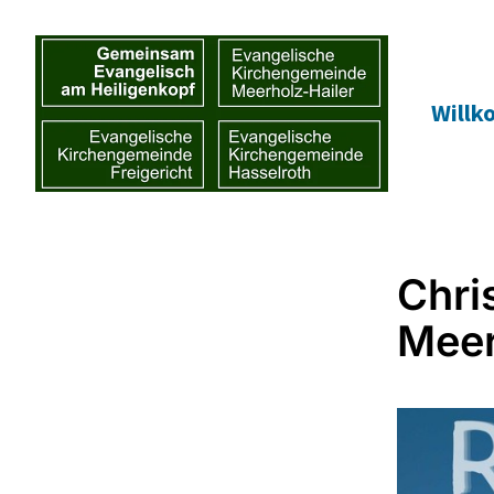
Will
Chri
Meer