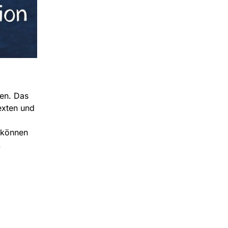
en. Das
exten und
 können
.