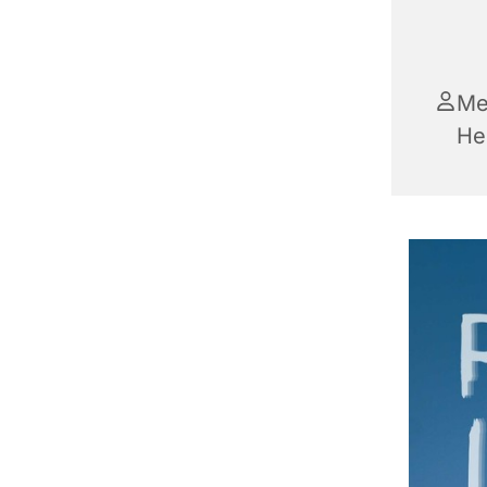
Med
He