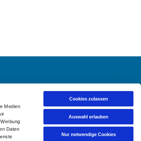
-Hailer
Cookies zulassen
le Medien
ir
Auswahl erlauben
, Werbung
ren Daten
Nur notwendige Cookies
ienste