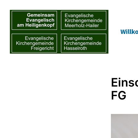
Will
Eins
FG