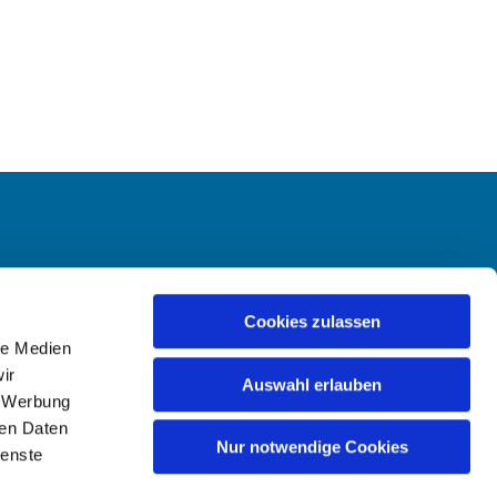
-Hailer
Cookies zulassen
le Medien
ir
Auswahl erlauben
, Werbung
ren Daten
Nur notwendige Cookies
ienste