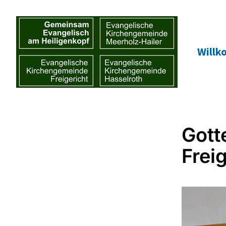
Will
Gott
Frei