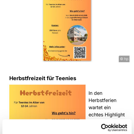
© hp
Herbstfreizeit für Teenies
In den
Herbstferien
wartet ein
echtes Highlight
auf alle 12- bis
14-Jährigen: