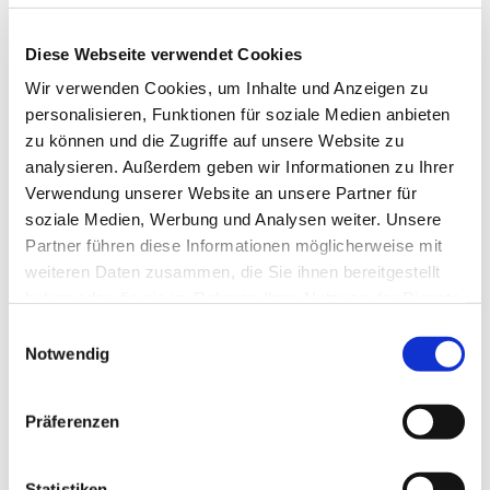
unsere
Herbstfreizeit in
Diese Webseite verwendet Cookies
der
Jugendherberg
Wir verwenden Cookies, um Inhalte und Anzeigen zu
e Erbach im
personalisieren, Funktionen für soziale Medien anbieten
Odenwald! Vom
zu können und die Zugriffe auf unsere Website zu
6. bis 10.
analysieren. Außerdem geben wir Informationen zu Ihrer
Oktober 2025
Verwendung unserer Website an unsere Partner für
erleben wir
soziale Medien, Werbung und Analysen weiter. Unsere
gemeinsam
Partner führen diese Informationen möglicherweise mit
spannende Tage voller Spiel, Action, Ausflüge und
weiteren Daten zusammen, die Sie ihnen bereitgestellt
Gemeinschaft. Für 250 Euro pro Person gibt es ein
haben oder die sie im Rahmen Ihrer Nutzung der Dienste
abwechslungsreiches Programm mit viel Zeit für
gesammelt haben.
Einwilligungsauswahl
neue Freundschaften und coole Aktivitäten.
Notwendig
Untergebracht sind wir in der modernen
Jugendherberge mit guter Verpflegung und viel
Präferenzen
Platz für Abenteuer. Mehr Infos und Anmeldung
gibt es auf
www.kirchenkreisjugend.de
– schnell
sein lohnt sich!
Statistiken