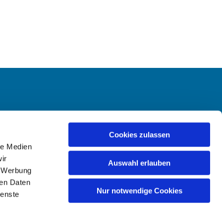
-Hailer
Cookies zulassen
le Medien
ir
Auswahl erlauben
, Werbung
ren Daten
Nur notwendige Cookies
ienste