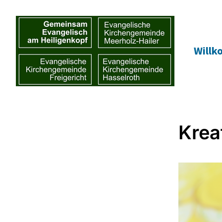
Will
Krea