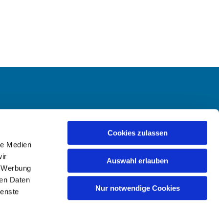
-Hailer
Cookies zulassen
le Medien
ir
Auswahl erlauben
, Werbung
ren Daten
Nur notwendige Cookies
ienste