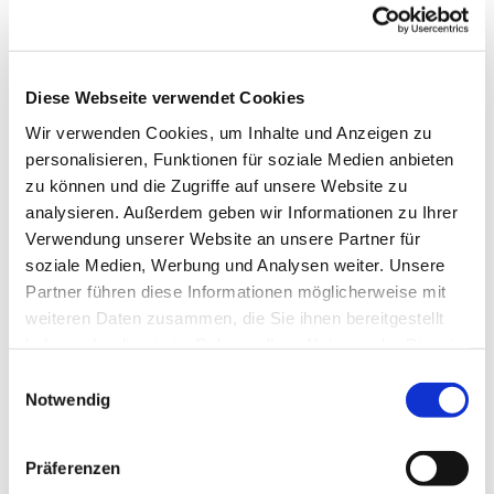
von Pfarrer Henning
Porrmann im
Predigtpodcast
Diese Webseite verwendet Cookies
"Leuchtsinn" auf
Spotify
, aber auch
Wir verwenden Cookies, um Inhalte und Anzeigen zu
auf vielen anderen
personalisieren, Funktionen für soziale Medien anbieten
Kanälen, wie zum
zu können und die Zugriffe auf unsere Website zu
Beispiel dem
Youtubekanal (Klick!)
veröffentlicht.
analysieren. Außerdem geben wir Informationen zu Ihrer
Verwendung unserer Website an unsere Partner für
Nachlesen und Hören kann man die
Predigten auch
soziale Medien, Werbung und Analysen weiter. Unsere
auf unserer Internetseite
.
Partner führen diese Informationen möglicherweise mit
weiteren Daten zusammen, die Sie ihnen bereitgestellt
So können auch Menschen, die nicht (mehr) in die
haben oder die sie im Rahmen Ihrer Nutzung der Dienste
Kirche kommen können, die Predigt hören oder die
gesammelt haben.
Predigt kann an Interessierte leicht weitergegeben
Einwilligungsauswahl
Notwendig
werden.
Auf der Seite
www.leuchtsinn.net
sind auch
Präferenzen
nochmal alle Zugriffsmöglichkeiten verlinkt.