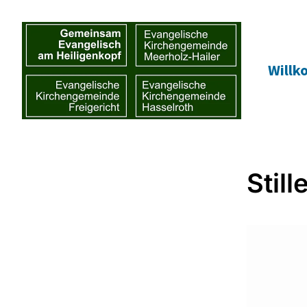
Will
Stil