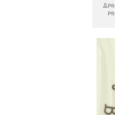
Pf
Pfr