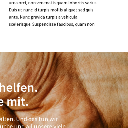
urna orci, non venenatis quam lobortis varius.
Duis ut nunc id turpis mollis aliquet sed quis
ante. Nunc gravida turpis a vehicula
scelerisque. Suspendisse faucibus, quam non
 helfen.
 mit.
alten. Und das tun wir
che und all unsere viele