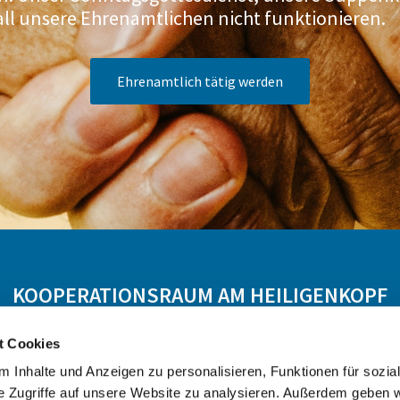
all unsere Ehrenamtlichen nicht funktionieren.
Ehrenamtlich tätig werden
KOOPERATIONSRAUM AM HEILIGENKOPF
t Cookies
 Hasselroth
Ev. KG Freigericht
Ev. KG Meerholz
 Inhalte und Anzeigen zu personalisieren, Funktionen für sozia
e Zugriffe auf unsere Website zu analysieren. Außerdem geben w