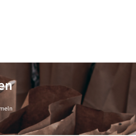
en
mmeln