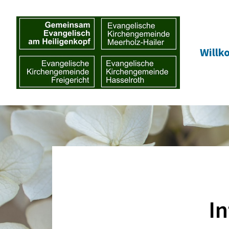
Will
In