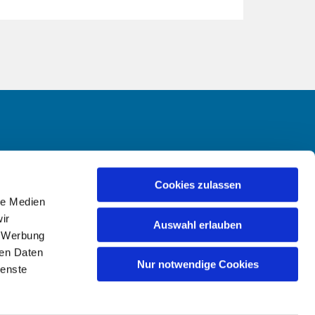
-Hailer
Cookies zulassen
le Medien
ir
Auswahl erlauben
, Werbung
ren Daten
Nur notwendige Cookies
ienste